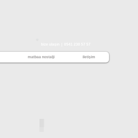
bize ulaşın | 0541 230 57 57
matbaa nostalji
iletişim
tiye_2500
popular_davetiye_2502