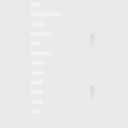
CMR
tahsilat makbuzu
bloknot
küp bloknot
popular_davetiy
etiket
promosyon
magnet
katalog
broşür
popular_davetiy
takvim
ajanda
diğer...