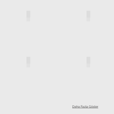
e_2638
popular_davetiye_2639
popular_dave
e_2648
popular_davetiye_2649
popular_dave
Daha Fazla Göster