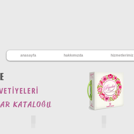
anasayfa
hakkımızda
hizmetlerimiz
E
VETİYELERİ
LAR KATALOĞU
e_2468
popular_davetiye_2472
popular_dave