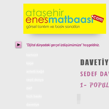
"Dijital dünyadaki gerçel izdüşümümüze" hoşgeldiniz.
kartvizit
DAVETİY
kaşe
antetli kağıt
SEDEF DA
cepli dosya
1- POPU
zarf
hızlı baskı
popular_davetiy
davetiye