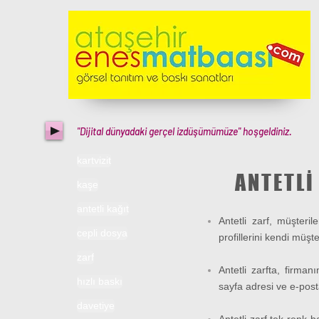
"Dijital dünyadaki gerçel izdüşümümüze" hoşgeldiniz.
kartvizit
ANTETLİ
kaşe
antetli kağıt
Antetli zarf, müşteri
cepli dosya
profillerini kendi müşte
zarf
Antetli zarfta, firman
hızlı baskı
sayfa adresi ve e-posta
davetiye