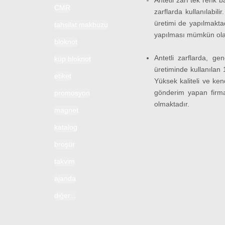
Antetli zarf tek renk b
CMR
zarflarda kullanılabil
üretimi de yapılmakta
tahsilat makbuzu
yapılması mümkün ola
bloknot
Antetli zarflarda, ge
küp bloknot
üretiminde kullanılan 
etiket
Yüksek kaliteli ve ke
gönderim yapan firmal
promosyon
olmaktadır.
magnet
katalog
broşür
takvim
ajanda
diğer...