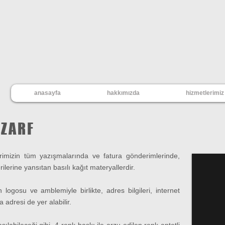
anasayfa
hakkımızda
hizmetlerimiz
 ZARF
lerimizin tüm yazışmalarında ve fatura gönderimlerinde,
rilerine yansıtan basılı kağıt materyallerdir.
ın logosu ve amblemiyle birlikte, adres bilgileri, internet
 adresi de yer alabilir.