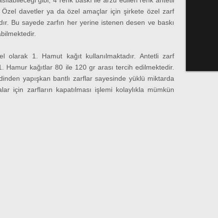
asılabileceği gibi, 4 renk baskı ile arzu edilen renk antetli
ir. Özel davetler ya da özel amaçlar için şirkete özel zarf
dır. Bu sayede zarfın her yerine istenen desen ve baskı
bilmektedir.
nel olarak 1. Hamut kağıt kullanılmaktadır. Antetli zarf
1. Hamur kağıtlar 80 ile 120 gr arası tercih edilmektedir.
ndinden yapışkan bantlı zarflar sayesinde yüklü miktarda
ar için zarfların kapatılması işlemi kolaylıkla mümkün