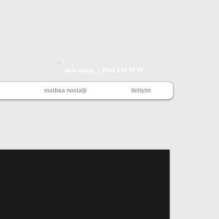
bize ulaşın | 0541 230 57 57
matbaa nostalji
iletişim