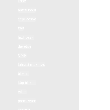
kaşe
antetli kağıt
cepli dosya
zarf
hızlı baskı
davetiye
CMR
tahsilat makbuzu
bloknot
küp bloknot
etiket
promosyon
magnet