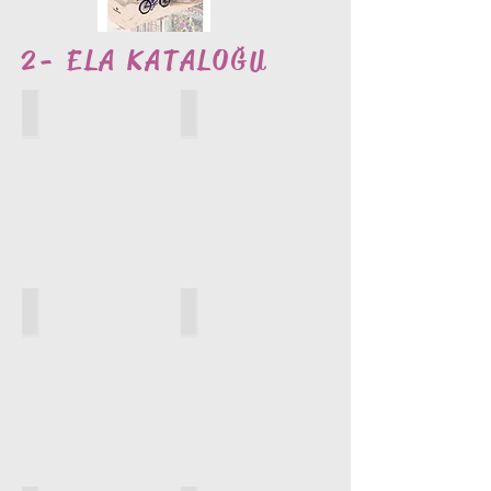
2- ELA KATALOĞU
10124
10138
10145
10167