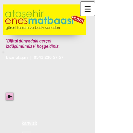
"Dijital dünyadaki gerçel
izdüşümümüze" hoşgeldiniz.
bize ulaşın |
0541 230 57 57
kartvizit